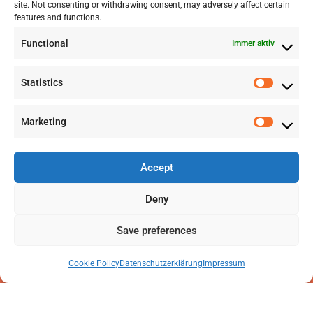
site. Not consenting or withdrawing consent, may adversely affect certain
+41 77 478 61 19
features and functions.
Functional
Immer aktiv
info@labwissen.com
Statistics
Litternaring 1, 3930 Visp, Schweiz
Marketing
Accept
Deny
Save preferences
Cookie Policy
Datenschutzerklärung
Impressum
2025 © LabWissen GmbH. Alle Rechte vorbehalten
Impressum
|
Datenschutzerklärung